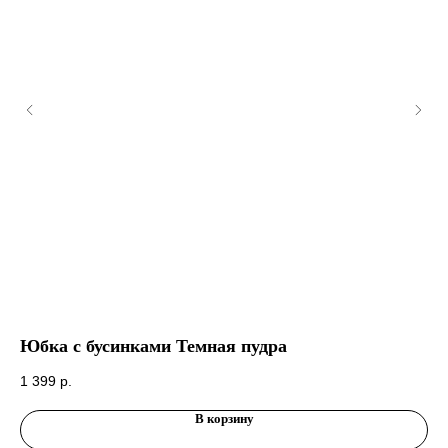
Юбка с бусинками Темная пудра
Юб
1 399
р.
1 
В корзину