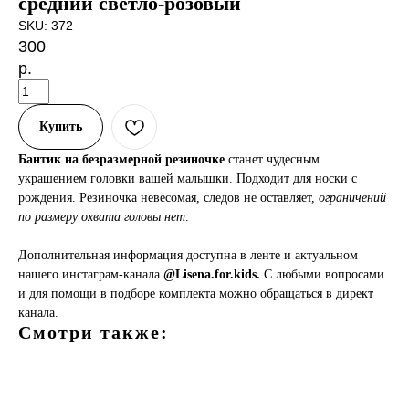
средний светло-розовый
SKU:
372
300
р.
Купить
Бантик на безразмерной резиночке
станет чудесным
украшением головки вашей малышки. Подходит для носки с
рождения. Резиночка невесомая, следов не оставляет,
ограничений
по размеру охвата головы нет
.
Дополнительная информация доступна в ленте и актуальном
нашего инстаграм-канала
@Lisena.for.kids.
С любыми вопросами
и для помощи в подборе комплекта можно обращаться в директ
канала.
Смотри также:
ами
ная