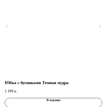
Юбка с бусинками Темная пудра
Юб
1 399
р.
1 
В корзину