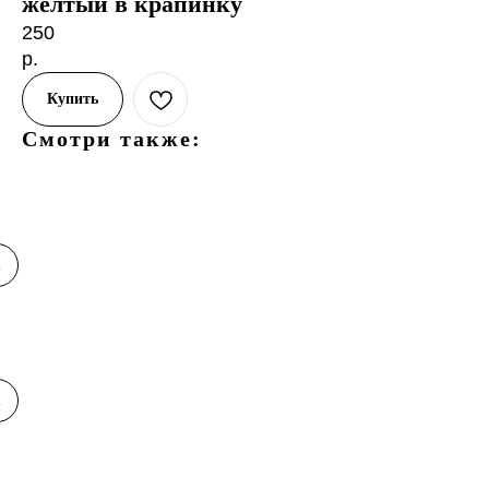
желтый в крапинку
250
р.
Купить
Смотри также:
ами
ная
у
ами
у
ами