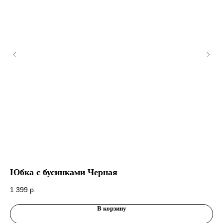
Юбка с бусинками Черная
Юб
1 399
р.
1 
В корзину