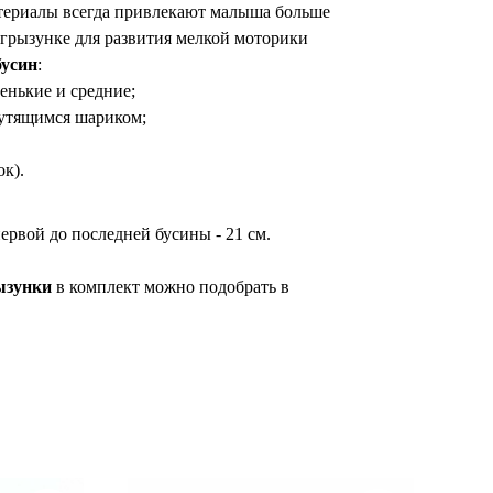
териалы всегда привлекают малыша больше
 грызунке для развития мелкой моторики
бусин
:
енькие и средние;
рутящимся шариком;
к).
первой до последней бусины - 21 см.
ызунки
в комплект можно подобрать в