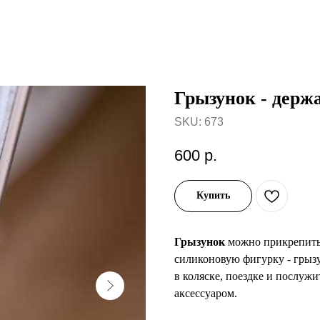
Грызунок - держа
SKU:
673
600
р.
Купить
Грызунок
можно прикрепить н
силиконовую фигурку - грызу
в коляске, поездке и послуж
аксессуаром.