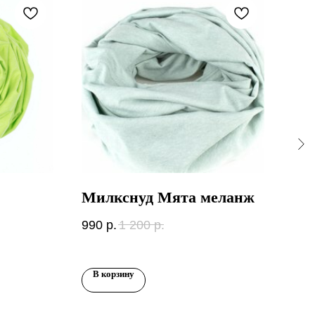
Милкснуд Мята меланж
Ми
Че
990
р.
1 200
р.
990
В корзину
В 