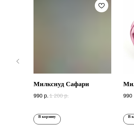
Милкснуд Сафари
Мил
990
р.
1 200
р.
990
В корзину
В к