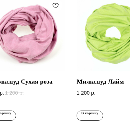
кснуд Сухая роза
Милкснуд Лайм
р.
1 200
р.
1 200
р.
орзину
В корзину