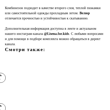
Комбинезон подходит в качестве второго слоя, теплой пижамки
или самостоятельной одежды прохладным летом.
Велюр
отличается прочностью и устойчивостью к скатыванию.
Дополнительная информация доступна в ленте и актуальном
нашего инстаграм-канала
@Lisena.for.kids
. С любыми вопросами
и для помощи в подборе комплекта можно обращаться в директ
канала.
Смотри также:
ер
й
ь
чный
р
и
е
е
ь
р