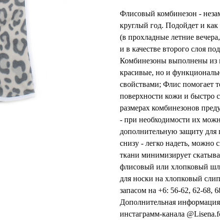
Флисовый комбинезон - неза
круглый год. Подойдет и как
(в прохладные летние вечера,
и в качестве второго слоя п
Комбинезоны выполнены из н
красивые, но и функционал
свойствами; Флис помогает т
поверхности кожи и быстро с
размерах комбинезонов преду
- при необходимости их можн
дополнительную защиту для ш
снизу - легко надеть, можно
ткани минимизирует скатыва
флисовый или хлопковый шле
для носки на хлопковый слип
запасом на +6: 56-62, 62-68, 
Дополнительная информация 
инстаграмм-канала @Lisena.f