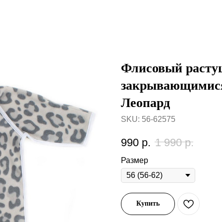
Флисовый расту
закрывающимися
Леопард
SKU:
56-62575
990
р.
1 990
р.
Размер
Купить