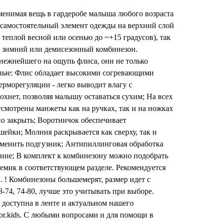
менимая вещь в гардеробе малыша любого возраста
 самостоятельный элемент одежды на верхний слой
 теплой весной или осенью до ~+15 градусов), так
од зимний или демисезонный комбинезон.
ежнейшего на ощупь флиса, они не только
ьные: Флис обладает высокими согревающими
ерморегуляции - легко выводит влагу с
охнет, позволяя малышу оставаться сухим; На всех
смотрены манжеты как на ручках, так и на ножках
о закрыть; Воротничок обеспечивает
ейки; Молния раскрывается как сверху, так и
 сменить подгузник; Антипиллинговая обработка
ние; В комплект к комбинезону можно подобрать
мик в соответствующем разделе. Рекомендуется
. ! Комбинезоны большемерят, размер идет с
68-74, 74-80, лучше это учитывать при выборе.
доступна в ленте и актуальном нашего
or.kids. С любыми вопросами и для помощи в