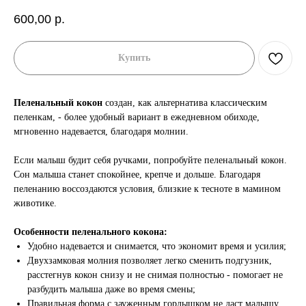
600,00
р.
Купить
Пеленальный кокон
создан, как альтернатива классическим
пеленкам, - более удобный вариант в ежедневном обиходе,
мгновенно надевается, благодаря молнии.
Если малыш будит себя ручками, попробуйте пеленальный кокон.
Сон малыша станет спокойнее, крепче и дольше. Благодаря
пеленанию воссоздаются условия, близкие к тесноте в мамином
животике.
Особенности пеленального кокона:
Удобно надевается и снимается, что экономит время и усилия;
Двухзамковая молния позволяет легко сменить подгузник,
расстегнув кокон снизу и не снимая полностью - помогает не
разбудить малыша даже во время смены;
Правильная форма с зауженным горлышком не даст малышу