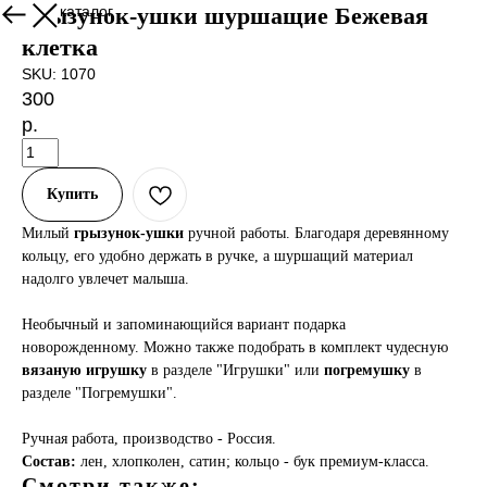
Назад в каталог
Грызунок-ушки шуршащие Бежевая
клетка
SKU:
1070
300
р.
Купить
Милый
грызунок-ушки
ручной работы. Благодаря деревянному
кольцу, его удобно держать в ручке, а шуршащий материал
надолго увлечет малыша.
Необычный и запоминающийся вариант подарка
новорожденному. Можно также подобрать в комплект чудесную
вязаную игрушку
в разделе "Игрушки" или
погремушку
в
разделе "Погремушки".
Ручная работа, производство - Россия.
Состав:
лен, хлопколен, сатин; кольцо - бук премиум-класса.
Смотри также: