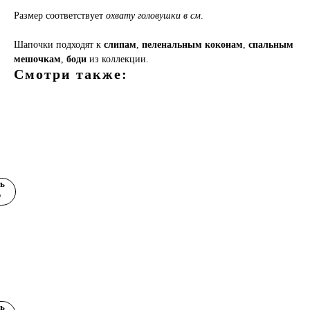
Размер соответствует
охвату головушки в см
.
Шапочки подходят к
слипам
,
пеленальным коконам
,
спальным
мешочкам
,
боди
из коллекции.
Смотри также:
кт
езон
ь
р
а
езон
й
ь
ой