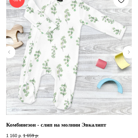
-30%
Комбинезон - слип на молнии Эвкалипт
Ко
мо
1 160
р.
1 659
р.