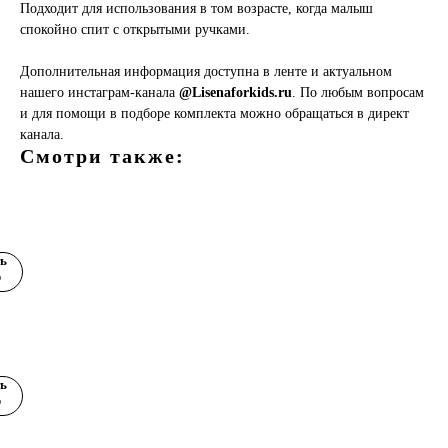
Подходит для использования в том возрасте, когда малыш
спокойно спит с открытыми ручками.
Дополнительная информация доступна в ленте и актуальном
нашего инстаграм-канала
@Lisenaforkids.ru
. По любым вопросам
и для помощи в подборе комплекта можно обращаться в директ
канала.
Смотри также:
ах
ь
а
р
ль
ка-
ок
ый
ь
р