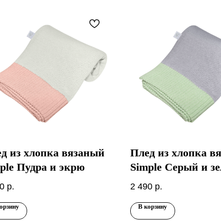
д из хлопка вязаный
Плед из хлопка в
ple Пудра и экрю
Simple Серый и зе
яблоко
0
р.
2 490
р.
орзину
В корзину