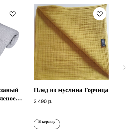
язаный
Плед из муслина Горчица
Пл
леное
Cla
2 490
р.
2 6
В корзину
В 