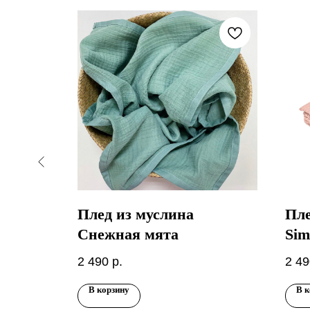
язаный
Плед из муслина
Пле
Снежная мята
Sim
2 490
р.
2 49
В корзину
В к