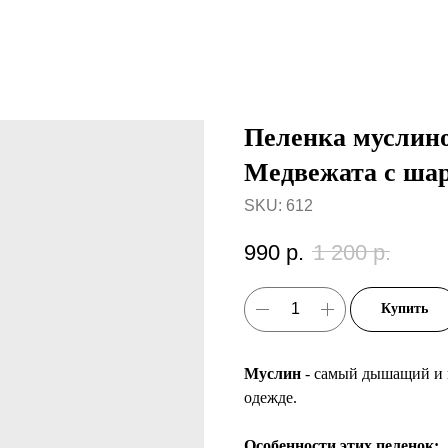
Пеленка муслино
Медвежата с ша
SKU:
612
990
р.
1 200
р.
Купить
Муслин
- самый дышащий и 
одежде.
Особенности этих пеленок: