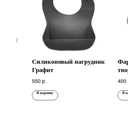
рудник
Силиконовый нагрудник
Фар
Графит
тво
зел
550
р.
400
В корзину
В к