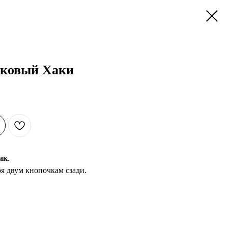
ковый Хаки
ик
.
ря двум кнопочкам сзади.