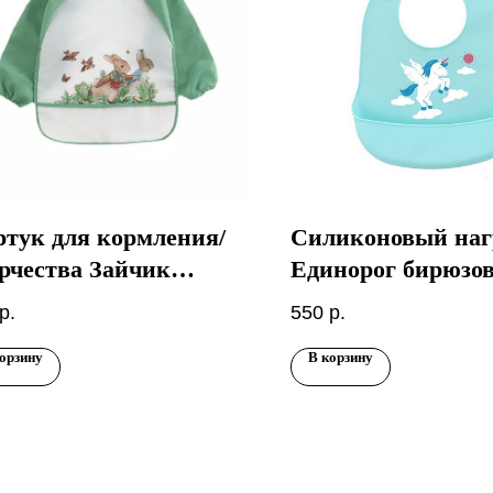
тук для кормления/
Силиконовый наг
рчества Зайчик
Единорог бирюзо
еный
р.
550
р.
орзину
В корзину