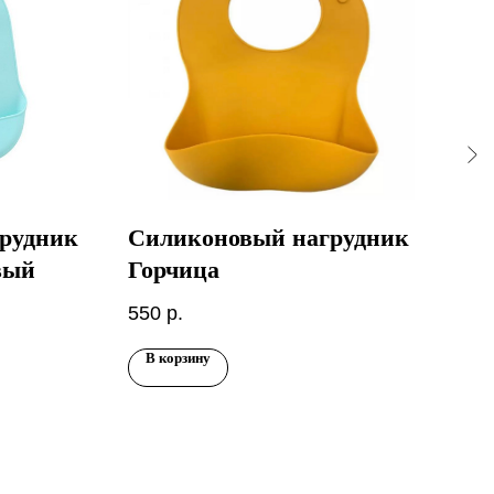
рудник
Силиконовый нагрудник
Си
вый
Горчица
Мр
550
р.
550
В корзину
В 