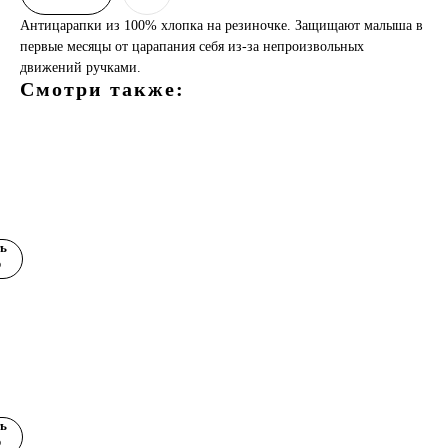
Антицарапки из 100% хлопка на резиночке. Защищают малыша в
первые месяцы от царапания себя из-за непроизвольных
движений ручками.
Смотри также:
ках
а
ь)
ь
р
ках
ь
р