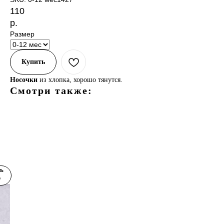
110
р.
Размер
Купить
Носочки
из хлопка, хорошо тянутся.
Смотри также:
ка-
шонка)
я
ь
р
ках