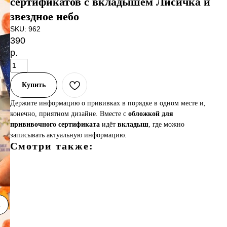
сертификатов с вкладышем Лисичка и
звездное небо
SKU:
962
390
р.
Купить
Держите информацию о прививках в порядке в одном месте и,
конечно, приятном дизайне. Вместе с
обложкой для
прививочного сертификата
идёт
вкладыш
, где можно
записывать актуальную информацию.
Смотри также:
ельств
у