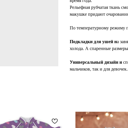
время года.
Рельефная рубчатая ткань см
макушке придают очарования
По температурному режиму п
Подкладки для ушей н
а зав
холода. А спаренные размеры
Универсальный дизайн и
сп
мальчиков, так и для девочек.