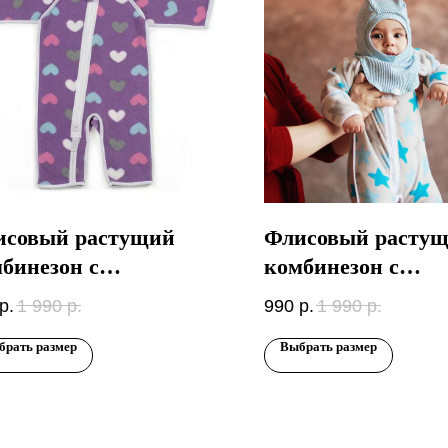
исовый растущий
Флисовый расту
бинезон с
комбинезон с
крывающимися
закрывающимися
р.
1 990
р.
990
р.
1 990
р.
ками и ножками
ручками и ножка
брать размер
Выбрать размер
дечки на фиолетовом
Голубые звезды