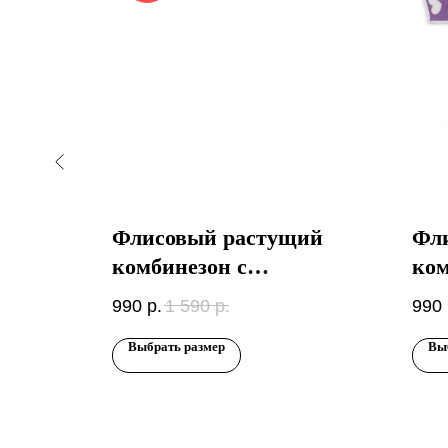
ий
Флисовый растущий
Фл
комбинезон с
ком
закрывающимися
за
990
р.
1 590
р.
990
ми
ручками и ножками
руч
Выбрать размер
Вы
Панды на сером
Сер