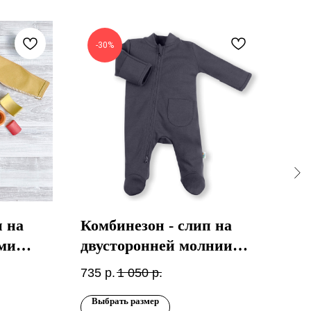
-30%
-
п на
Комбинезон - слип на
Ко
ми
двусторонней молнии
мо
Графит
шв
735
р.
1 050
р.
995
Выбрать размер
Вы