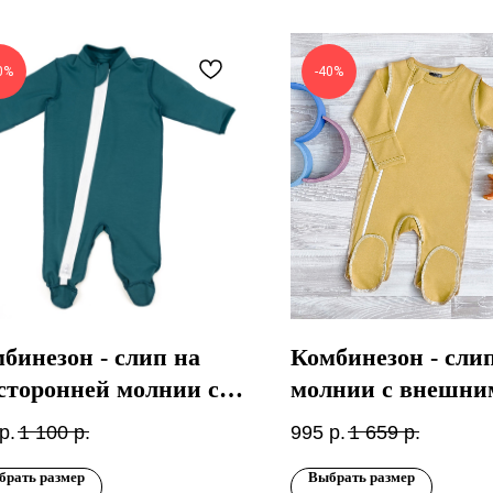
0%
-40%
бинезон - слип на
Комбинезон - сли
сторонней молнии с
молнии с внешни
ешними швами
швами Mustard
р.
1 100
р.
995
р.
1 659
р.
овый
брать размер
Выбрать размер