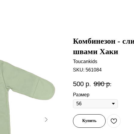
Комбинезон - сл
швами Хаки
Toucankids
SKU:
561084
500
р.
990
р.
Размер
Купить