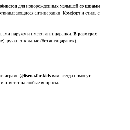
мбинезон
для новорожденных малышей
со швами
 откидывающиеся антицарапки. Комфорт и стиль с
ами наружу и имеют антицарапки.
В размерах
), ручки открытые (без антицарапок).
нстаграме
@lisena.for.kids
вам всегда помогут
и ответят на любые вопросы.