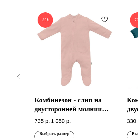
-30%
-7
 на
Комбинезон - слип на
Ком
 экрю
двусторонней молнии
дву
Светлая пудра
вн
735
р.
1 050
р.
330
Ел
Выбрать размер
Вы