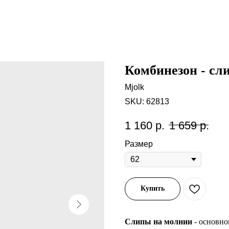
Комбинезон - сл
Mjolk
SKU:
62813
1 160
р.
1 659
р.
Размер
Купить
Слипы на молнии
- основно