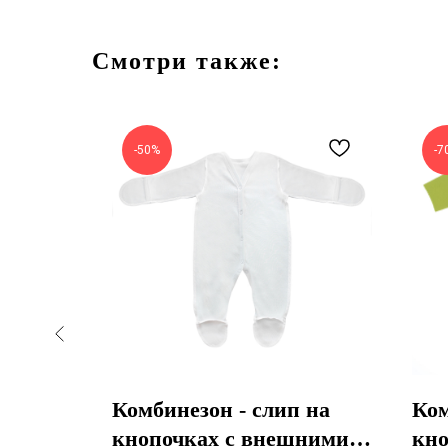
Смотри также:
-50%
-7
 с
Комбинезон - слип на
Ком
е
кнопочках с внешними
кно