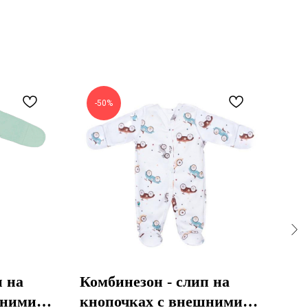
-50%
-
п на
Комбинезон - слип на
Ко
шними
кнопочках с внешними
кн