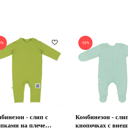
0%
-50%
бинезон - слип с
Комбинезон - сли
пками на плече
кнопочках с вне