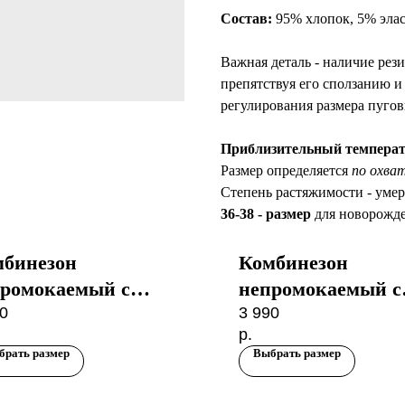
Состав:
95% хлопок, 5% элас
Важная деталь - наличие рез
препятствуя его сползанию 
регулирования размера пуго
Приблизительный темпера
Размер определяется
по охват
Степень растяжимости - умере
36-38 - размер
для новорожд
мбинезон
Комбинезон
ромокаемый с
непромокаемый с
плителем Зимний
0
утеплителем Зим
3 990
р.
вежонок Айсберг
Медвежонок Пыл
брать размер
Выбрать размер
роза