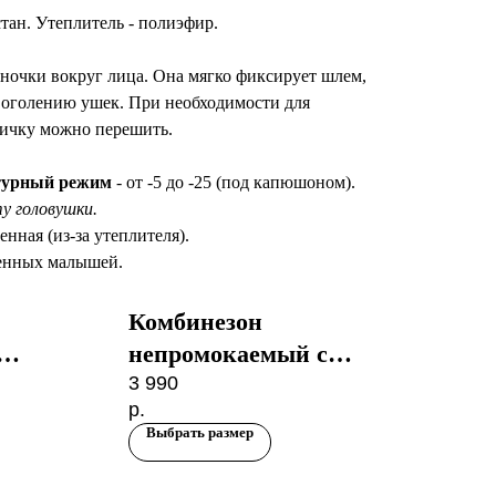
тан. Утеплитель - полиэфир.
иночки вокруг лица. Она мягко фиксирует шлем,
и оголению ушек. При необходимости для
вичку можно перешить.
турный режим
- от -5 до -25 (под капюшоном).
у головушки.
нная (из-за утеплителя).
енных малышей.
Комбинезон
Ко
непромокаемый с
не
ний
утеплителем Зимний
3 990
ут
3 9
р.
р.
ьная
Медвежонок Полынь
Ме
Выбрать размер
Вы