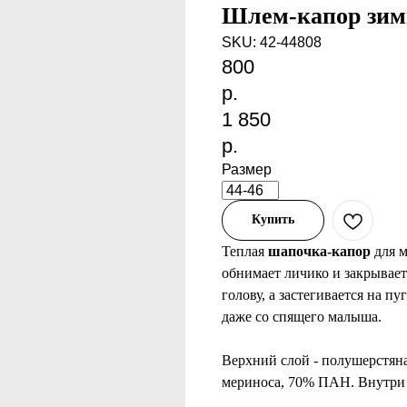
Шлем-капор зим
SKU:
42-44808
800
р.
1 850
р.
Размер
Купить
Теплая
шапочка-капор
для м
обнимает личико и закрывает
голову, а застегивается на п
даже со спящего малыша.
Верхний слой - полушерстяна
мериноса, 70% ПАН. Внутри 