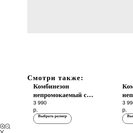
Смотри также:
Комбинезон
Ко
непромокаемый с
неп
ний
утеплителем Зимний
3 990
уте
3 99
р.
р.
Stone
Медвежонок Хаки
Мед
Выбрать размер
Вы