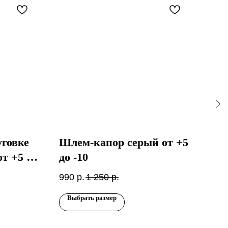
-
говке
Шлем-капор серый от +5
Шл
т +5 до
до -10
500
990
р.
1 250
р.
Выбрать размер
Вы