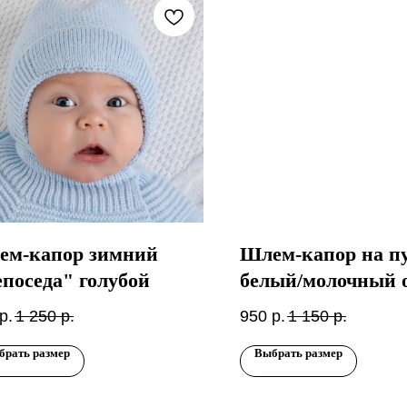
ем-капор зимний
Шлем-капор на пу
поседа" голубой
белый/молочный о
-10
р.
1 250
р.
950
р.
1 150
р.
брать размер
Выбрать размер