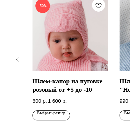
-50%
ий
Шлем-капор на пуговке
Шл
розовый от +5 до -10
"Не
800
р.
1 600
р.
990
Выбрать размер
Вы