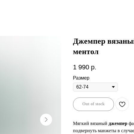
Джемпер вязаный
ментол
1 990
р.
Размер
Out of stock
Мягкий вязаный
джемпер
фа
подвернуть манжеты в случа