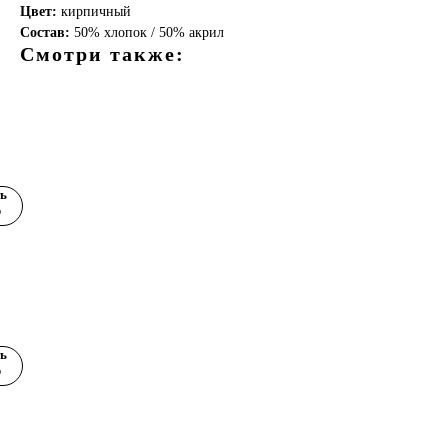
Цвет:
кирпичный
Состав:
50% хлопок / 50% акрил
Смотри также:
ь
р
ляшка"
ь
р