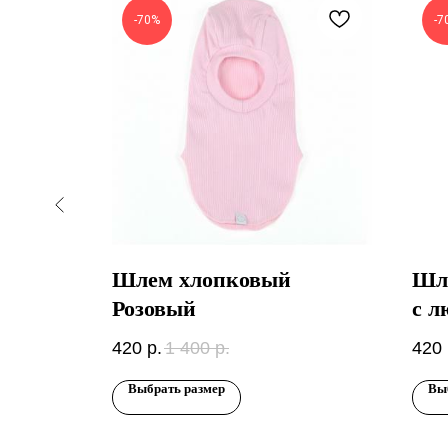
-70%
-7
ий
Шлем хлопковый
Шл
Розовый
с л
420
р.
1 400
р.
420
Выбрать размер
Вы