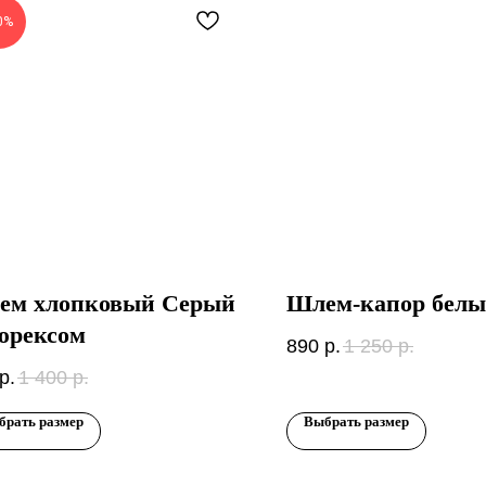
0%
ем хлопковый Серый
Шлем-капор бел
юрексом
890
р.
1 250
р.
р.
1 400
р.
брать размер
Выбрать размер