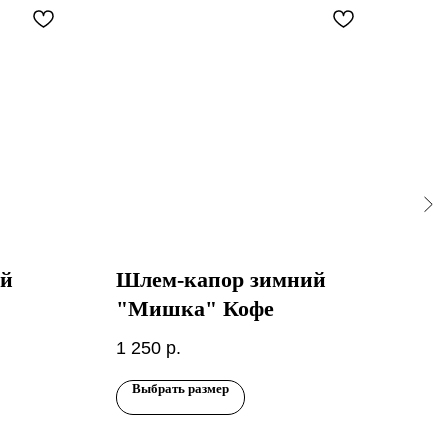
ый
Шлем-капор зимний
Шл
"Мишка" Кофе
890
1 250
р.
Выбрать размер
Вы