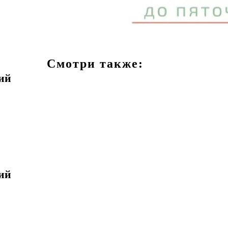
Смотри также:
ий
ий