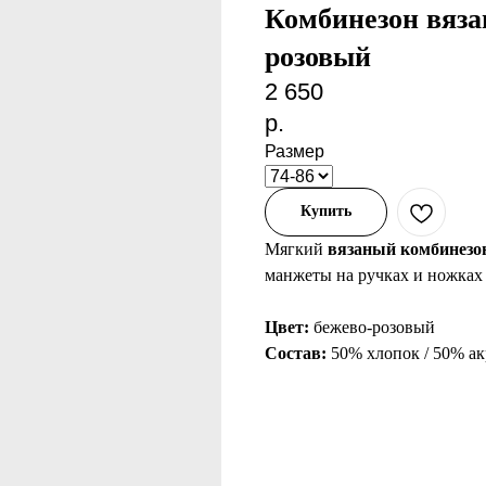
Комбинезон вяза
розовый
2 650
р.
Размер
Купить
Мягкий
вязаный комбинезо
манжеты на ручках и ножках 
Цвет:
бежево-розовый
Состав:
50% хлопок / 50% а