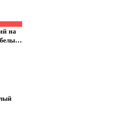
ий на
 белый
елый