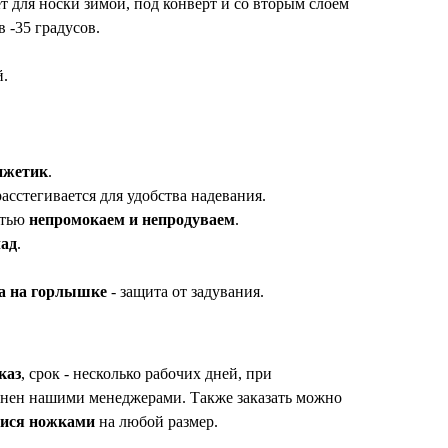
т для носки зимой, под конверт и со вторым слоем
 -35 градусов.
й.
нжетик
.
асстегивается для удобства надевания.
стью
непромокаем и непродуваем
.
ад
.
а на горлышке
- защита от задувания.
каз
, срок - несколько рабочих дней, при
очнен нашими менеджерами. Также заказать можно
ися ножками
на любой размер.