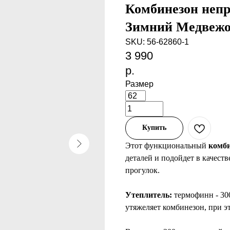
Комбинезон неп
Зимний Медвежо
SKU:
56-62860-1
3 990
р.
Размер
Купить
Этот функциональный
комби
деталей и подойдет в качест
прогулок.
Утеплитель:
термофинн - 30
утяжеляет комбинезон, при э