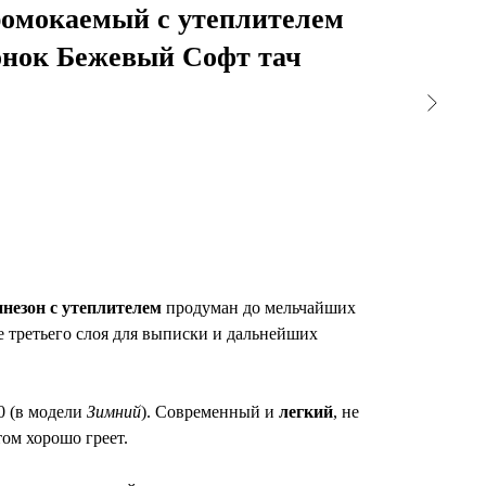
ромокаемый с утеплителем
нок Бежевый Софт тач
незон с утеплителем
продуман до мельчайших
ве третьего слоя для выписки и дальнейших
0 (в модели
Зимний
). Современный и
легкий
, не
том хорошо греет.