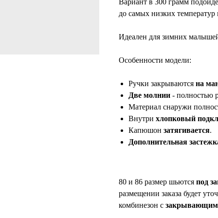
Вариант в 300 грамм подойде
до самых низких температур в
Идеален для зимних малыше
Особенности модели:
Ручки закрываются
на ма
Две молнии
- полностью р
Материал снаружи полно
Внутри
хлопковый подкл
Капюшон
затягивается
.
Дополнительная застежк
80 и 86 размер шьются
под за
размещении заказа будет ут
комбинезон с
закрывающим